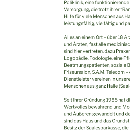
Poliklinik, eine funktionierend
Versorgung, die trotz ihrer “Ra
Hilfe für viele Menschen aus H
leistungsfähig, vielfältig und p
Alles an einem Ort – über 18 A
und Ärzten, fast alle medizin
sind hier vertreten, dazu Praxe
Logopädie, Podologie, eine Pfle
Beatmungspatienten, soziale Be
Friseursalon, S.A.M. Telecom –
Dienstleister vereinen in unse
Menschen aus ganz Halle (Saa
Seit ihrer Gründung 1985 hat di
Wertvolles bewahrend und Mod
und Äußeren gewandelt und de
sind das Haus und das Grundstü
Besitz der Saalesparkasse, di