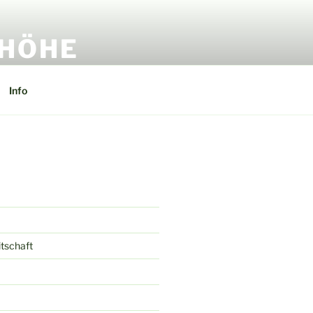
RHÖHE
Info
itschaft