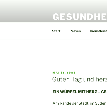
Zum
Inhalt
GESUNDHE
springen
Herzlich Willkommen.
Start
Praxen
Dienstleis
VERÖFFENTLICHT
MAI 31, 1985
AM
Guten Tag und her
EIN WÜRFEL MIT HERZ – 
Am Rande der Stadt, im Süden v