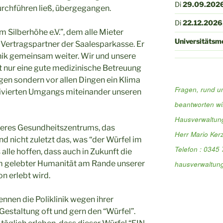
Di
29.09.2026
rchführen ließ, übergegangen.
Di
22.12.2026
 Silberhöhe e.V.”, dem alle Mieter
Universitätsme
r Vertragspartner der Saalesparkasse. Er
linik gemeinsam weiter. Wir und unsere
t nur eine gute medizinische Betreuung
gen sondern vor allen Dingen ein Klima
Fragen, rund 
ltivierten Umgangs miteinander unseren
beantworten wi
Hausverwaltun
seres Gesundheitszentrums, das
Herr Mario Kerz
d nicht zuletzt das, was “der Würfel im
Telefon : 0345
s alle hoffen, dass auch in Zukunft die
sam gelebter Humanität am Rande unserer
hausverwaltung
n erlebt wird.
nnen die Poliklinik wegen ihrer
estaltung oft und gern den “Würfel”.