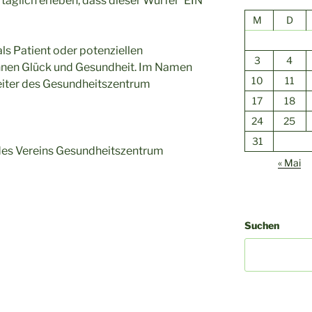
täglich erleben, dass dieser Würfel “EIN
M
D
ls Patient oder potenziellen
3
4
hnen Glück und Gesundheit. Im Namen
10
11
beiter des Gesundheitszentrum
17
18
24
25
31
des Vereins Gesundheitszentrum
« Mai
Suchen