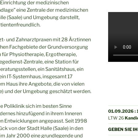
e Einrichtung der medizinischen
ndlage” eine Zentrale der medizinischen
alle (Saale) und Umgebung darstellt,
atientenfreundlich.
rzt- und Zahnarztpraxen mit 28 Ärztinnen
ischen Fachgebiete der Grundversorgung
n für Physiotherapie, Ergotherapie,
gedienst-Zentrale, eine Station für
ratungsstellen, ein Sanitätshaus, ein
 ein IT-Systemhaus, insgesamt 17
rem Haus ihre Angebote, die von vielen
le) und der Umgebung geschätzt werden.
e Poliklinik sich im besten Sinne
01.09.2026 : 
ernes hinzufügend in ihrem Inneren
LTW 26
Kandi
n Entwicklungen angepasst. Seit 1998
ck von der Stadt Halle (Saale) in den
GEBEN SIE I
e im Jahr 2000 eine grundlegende und