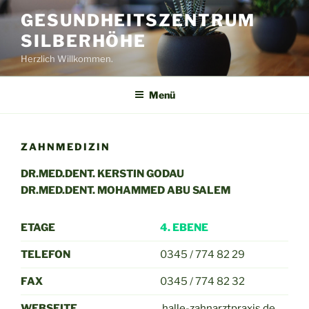
Zum
GESUNDHEITSZENTRUM
Inhalt
SILBERHÖHE
springen
Herzlich Willkommen.
Menü
ZAHNMEDIZIN
DR.MED.DENT. KERSTIN GODAU
DR.MED.DENT. MOHAMMED ABU SALEM
ETAGE
4. EBENE
TELEFON
0345 / 774 82 29
FAX
0345 / 774 82 32
WEBSEITE
halle-zahnarztpraxis.de