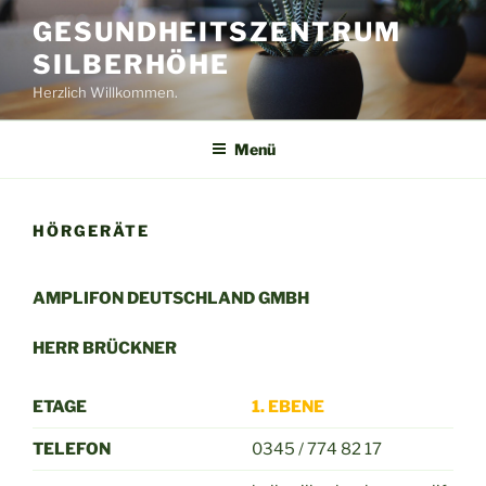
Zum
GESUNDHEITSZENTRUM
Inhalt
SILBERHÖHE
springen
Herzlich Willkommen.
Menü
HÖRGERÄTE
AMPLIFON DEUTSCHLAND GMBH
HERR BRÜCKNER
ETAGE
1. EBENE
TELEFON
0345 / 774 82 17